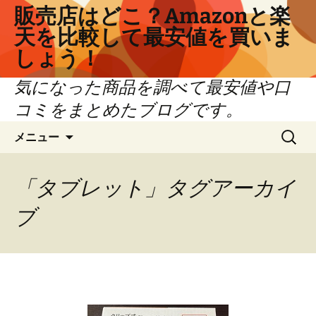
コ
販売店はどこ？Amazonと楽
ン
天を比較して最安値を買いま
テ
しょう！
ン
ツ
気になった商品を調べて最安値や口
へ
コミをまとめたブログです。
ス
キ
検
メニュー
ッ
索:
プ
「タブレット」タグアーカイ
ブ