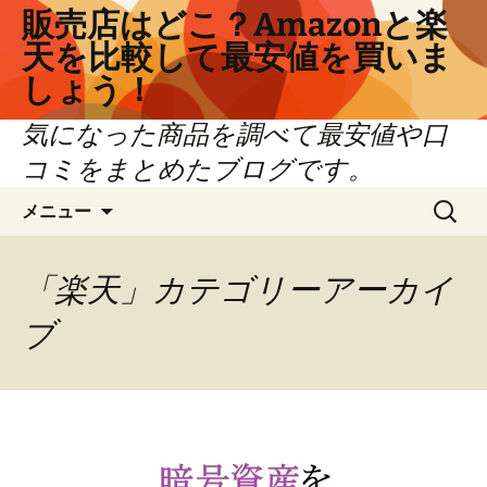
コ
販売店はどこ？Amazonと楽
ン
天を比較して最安値を買いま
テ
しょう！
ン
ツ
気になった商品を調べて最安値や口
へ
コミをまとめたブログです。
ス
キ
検
メニュー
ッ
索:
プ
「楽天」カテゴリーアーカイ
ブ