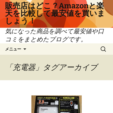
コ
販売店はどこ？Amazonと楽
ン
天を比較して最安値を買いま
テ
しょう！
ン
ツ
気になった商品を調べて最安値や口
へ
コミをまとめたブログです。
ス
キ
検
メニュー
ッ
索:
プ
「充電器」タグアーカイブ