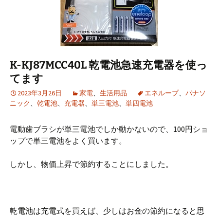
K-KJ87MCC40L 乾電池急速充電器を使っ
てます
2023年3月26日
家電
、
生活用品
エネループ
、
パナソ
ニック
、
乾電池
、
充電器
、
単三電池
、
単四電池
電動歯ブラシが単三電池でしか動かないので、100円ショ
ップで単三電池をよく買います。
しかし、物価上昇で節約することにしました。
乾電池は充電式を買えば、少しはお金の節約になると思