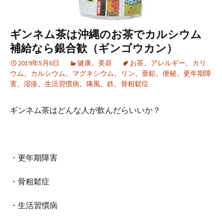
ギンネム茶は沖縄のお茶でカルシウム
補給なら銀合歓（ギンゴウカン）
2019年5月6日
健康
、
美容
お茶
、
アレルギー
、
カリ
ウム
、
カルシウム
、
マグネシウム
、
リン
、
亜鉛
、
便秘
、
更年期障
害
、
湿疹
、
生活習慣病
、
痛風
、
鉄
、
骨粗鬆症
ギンネム茶はどんな人が飲んだらいいか？
・更年期障害
・骨粗鬆症
・生活習慣病