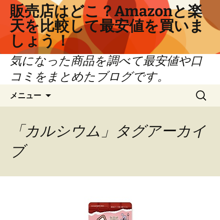
コ
販売店はどこ？Amazonと楽
ン
天を比較して最安値を買いま
テ
しょう！
ン
ツ
気になった商品を調べて最安値や口
へ
コミをまとめたブログです。
ス
キ
検
メニュー
ッ
索:
プ
「カルシウム」タグアーカイ
ブ