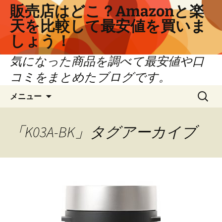
コ
販売店はどこ？Amazonと楽
ン
天を比較して最安値を買いま
テ
しょう！
ン
ツ
気になった商品を調べて最安値や口
へ
コミをまとめたブログです。
ス
キ
検
メニュー
ッ
索:
プ
「K03A-BK」タグアーカイブ