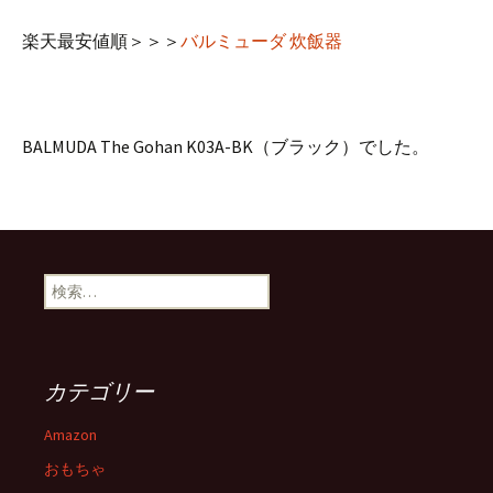
楽天最安値順＞＞＞
バルミューダ 炊飯器
BALMUDA The Gohan K03A-BK（ブラック）でした。
検
索:
カテゴリー
Amazon
おもちゃ