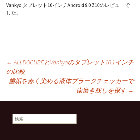
Vankyo タブレット10インチAndroid 9.0 Z10のレビューで
した。
投
←
ALLDOCUBEとVankyoのタブレット10.1インチ
の比較
歯垢を赤く染める液体プラークチェッカーで
稿
歯磨き残しを探す
→
ナ
検
ビ
索: