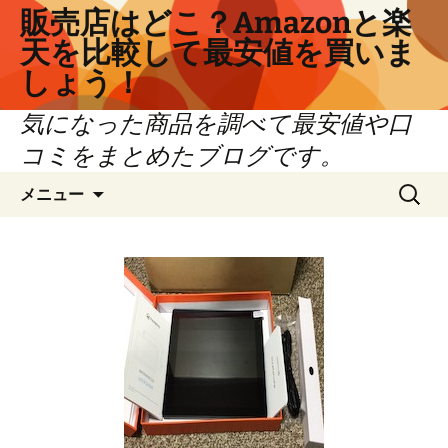
コ
販売店はどこ？Amazonと楽
ン
天を比較して最安値を買いま
テ
しょう！
ン
ツ
気になった商品を調べて最安値や口
へ
コミをまとめたブログです。
ス
キ
検
メニュー
ッ
索:
プ