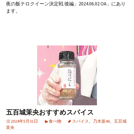
夜の飯テロクイーン決定戦 後編」2024.06.02 OA」にあり
ます。
五百城茉央おすすめスパイス
2024年5月31日
食べ物
スパイス
、
乃木坂46
、
五百城
茉央