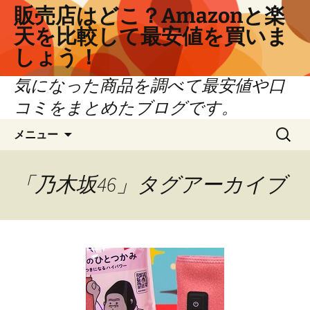
コ
販売店はどこ？Amazonと楽
ン
天を比較して最安値を買いま
テ
しょう！
ン
ツ
気になった商品を調べて最安値や口
へ
コミをまとめたブログです。
ス
キ
検
メニュー
ッ
索:
プ
「乃木坂46」タグアーカイブ