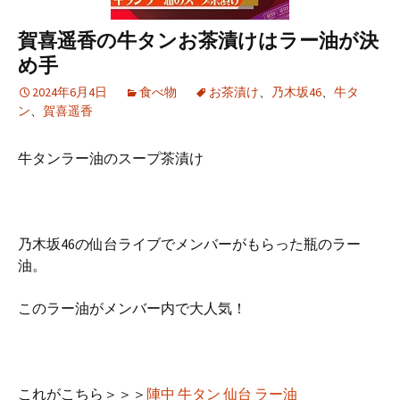
賀喜遥香の牛タンお茶漬けはラー油が決
め手
2024年6月4日
食べ物
お茶漬け
、
乃木坂46
、
牛タ
ン
、
賀喜遥香
牛タンラー油のスープ茶漬け
乃木坂46の仙台ライブでメンバーがもらった瓶のラー
油。
このラー油がメンバー内で大人気！
これがこちら＞＞＞
陣中 牛タン 仙台 ラー油