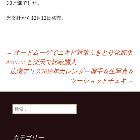
3.3万部でした。
光文社から12月12日発売。
投
←
オードムーゲでニキビ対策ふきとり化粧水
Amazonと楽天で比較購入
広瀬アリス2019年カレンダー握手＆生写真＆
稿
ツーショットチェキ
→
ナ
検
ビ
索:
ゲ
カテゴリー