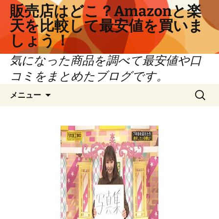
コ
販売店はどこ？Amazonと楽
ン
天を比較して最安値を買いま
テ
しょう！
ン
ツ
気になった商品を調べて最安値や口
へ
コミをまとめたブログです。
ス
キ
検
メニュー
ッ
索:
プ