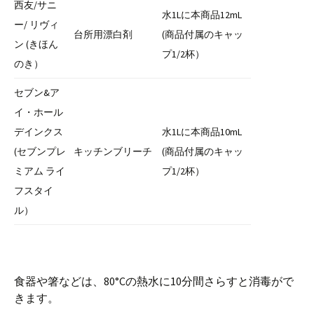
西友/サニ
水1Lに本商品12mL
ー/ リヴィ
台所用漂白剤
(商品付属のキャッ
ン (きほん
プ1/2杯）
のき）
セブン&ア
イ・ホール
デインクス
水1Lに本商品10mL
(セブンプレ
キッチンブリーチ
(商品付属のキャッ
ミアム ライ
プ1/2杯）
フスタイ
ル）
食器や箸などは、80°Cの熱水に10分間さらすと消毒がで
きます。