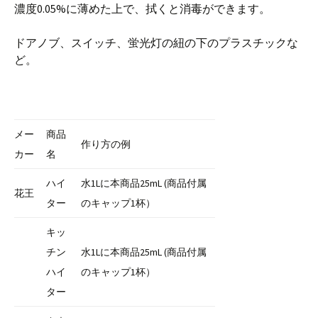
濃度0.05%に薄めた上で、拭くと消毒ができます。
ドアノブ、スイッチ、蛍光灯の紐の下のプラスチックな
ど。
メー
商品
作り方の例
カー
名
ハイ
水1Lに本商品25mL (商品付属
花王
ター
のキャップ1杯）
キッ
チン
水1Lに本商品25mL (商品付属
ハイ
のキャップ1杯）
ター