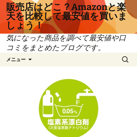
コ
販売店はどこ？Amazonと楽
ン
天を比較して最安値を買いま
テ
しょう！
ン
ツ
気になった商品を調べて最安値や口
へ
コミをまとめたブログです。
ス
キ
検
メニュー
ッ
索:
プ