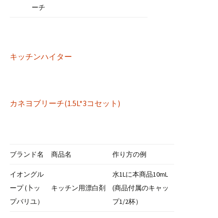
ーチ
キッチンハイター
カネヨブリーチ(1.5L*3コセット)
ブランド名
商品名
作り方の例
イオングル
水1Lに本商品10mL
ープ (卜ッ
キッチン用漂白剤
(商品付属のキャッ
プバリユ）
プ1/2杯）