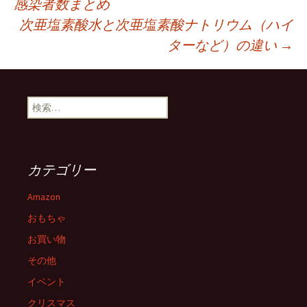
感染者数まとめ
次亜塩素酸水と次亜塩素酸ナトリウム（ハイ
稿
ターなど）の違い
→
ナ
検
ビ
索:
ゲ
カテゴリー
ー
Amazon
おもちゃ
シ
お買い物
その他
ョ
イベント
クリスマス