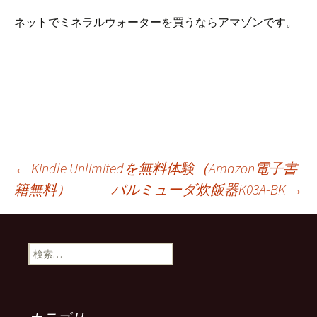
ネットでミネラルウォーターを買うならアマゾンです。
投
←
Kindle Unlimitedを無料体験（Amazon電子書
籍無料）
バルミューダ炊飯器K03A-BK
→
稿
検
ナ
索:
ビ