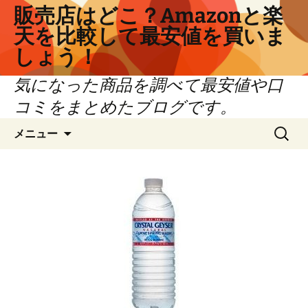
コ
販売店はどこ？Amazonと楽
ン
天を比較して最安値を買いま
テ
しょう！
ン
ツ
気になった商品を調べて最安値や口
へ
コミをまとめたブログです。
ス
キ
検
メニュー
ッ
索:
プ