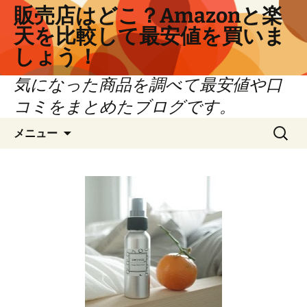
コ
販売店はどこ？Amazonと楽
ン
天を比較して最安値を買いま
テ
しょう！
ン
ツ
気になった商品を調べて最安値や口
へ
コミをまとめたブログです。
ス
キ
検
メニュー
ッ
索:
プ