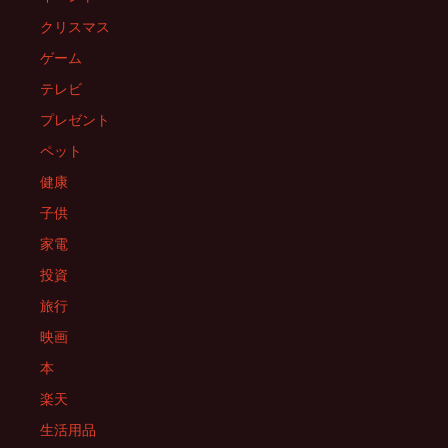
シ
クリスマス
ョ
ゲーム
テレビ
ン
プレゼント
ペット
健康
子供
家電
投資
旅行
映画
本
楽天
生活用品