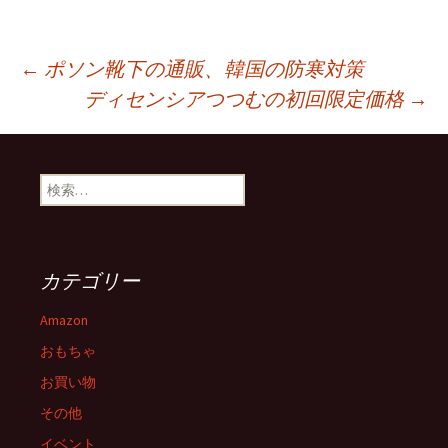
投
←
ポソン靴下の通販、韓国の防寒対策
ディセンシアつつむの初回限定価格
→
稿
検
ナ
索:
ビ
カテゴリー
ゲ
Amazon
おもちゃ
ー
お買い物
その他
イベント