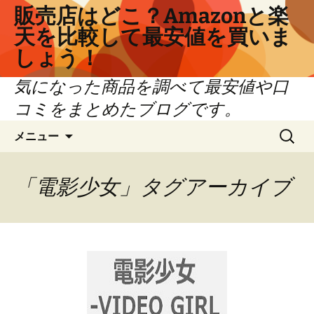
コ
販売店はどこ？Amazonと楽
ン
天を比較して最安値を買いま
テ
しょう！
ン
ツ
気になった商品を調べて最安値や口
へ
コミをまとめたブログです。
ス
キ
検
メニュー
ッ
索:
プ
「電影少女」タグアーカイブ