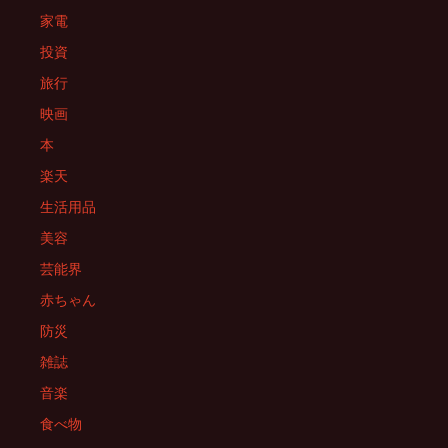
家電
投資
旅行
映画
本
楽天
生活用品
美容
芸能界
赤ちゃん
防災
雑誌
音楽
食べ物