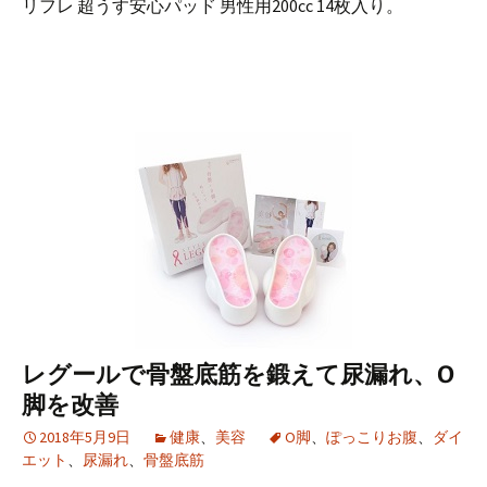
リフレ 超うす安心パッド 男性用200cc 14枚入り。
レグールで骨盤底筋を鍛えて尿漏れ、O
脚を改善
2018年5月9日
健康
、
美容
O脚
、
ぽっこりお腹
、
ダイ
エット
、
尿漏れ
、
骨盤底筋