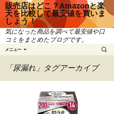
コ
販売店はどこ？Amazonと楽
ン
天を比較して最安値を買いま
テ
しょう！
ン
ツ
気になった商品を調べて最安値や口
へ
コミをまとめたブログです。
ス
キ
検
メニュー
ッ
索:
プ
「尿漏れ」タグアーカイブ