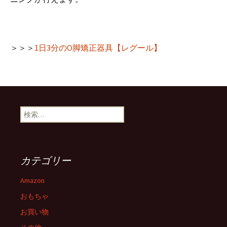
＞＞＞
1日3分のO脚矯正器具【レグール】
検
索:
カテゴリー
Amazon
おもちゃ
お買い物