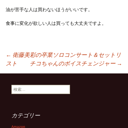
油が苦手な人は買わないほうがいいです。
食事に変化が欲しい人は買っても大丈夫ですよ。
投
←
衛藤美彩の卒業ソロコンサート＆セットリ
スト
チコちゃんのボイスチェンジャー
→
稿
検
ナ
索:
ビ
カテゴリー
Amazon