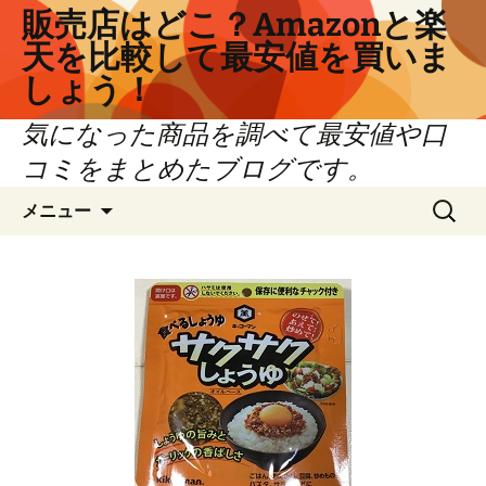
コ
販売店はどこ？Amazonと楽
ン
天を比較して最安値を買いま
テ
しょう！
ン
ツ
気になった商品を調べて最安値や口
へ
コミをまとめたブログです。
ス
キ
検
メニュー
ッ
索:
プ