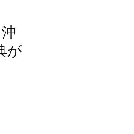
＆沖
典が