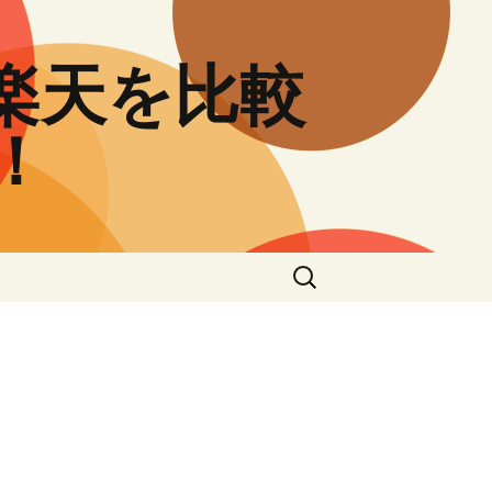
と楽天を比較
！
検
索: