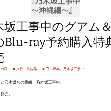
木坂工事中のグアム
Blu-ray予約購入特
売
月29日
旅行
、
芸能界
乃木坂46
、
乃木坂工事中
と乃木坂46の番組、乃木坂工事中。
イ発売。