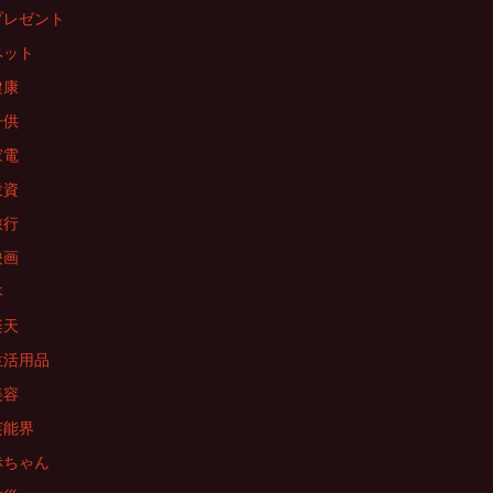
プレゼント
ペット
健康
子供
家電
投資
旅行
映画
本
楽天
生活用品
美容
芸能界
赤ちゃん