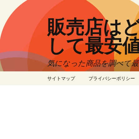
コ
ン
テ
販売店はど
ン
ツ
して最安
へ
ス
キ
気になった商品を調べて
ッ
プ
サイトマップ
プライバシーポリシー