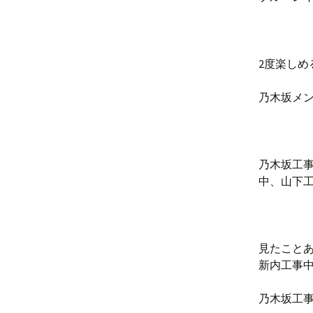
2度楽し
乃木坂メ
乃木坂工事
中、山下
見たこと
新内工事
乃木坂工事