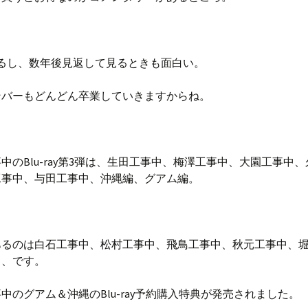
めるし、数年後見返して見るときも面白い。
ンバーもどんどん卒業していきますからね。
中のBlu-ray第3弾は、生田工事中、梅澤工事中、大園工事中
工事中、与田工事中、沖縄編、グアム編。
あるのは白石工事中、松村工事中、飛鳥工事中、秋元工事中、
中、です。
中のグアム＆沖縄のBlu-ray予約購入特典が発売されました。