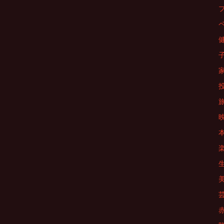
シ
ョ
ン