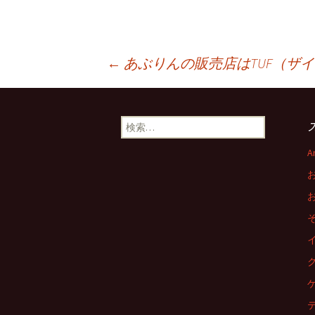
投
←
あぶりんの販売店はTUF（ザ
稿
検
索:
ナ
A
ビ
ゲ
ー