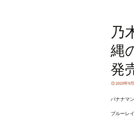
乃
縄の
発
2020年9
バナナマン
ブルーレ