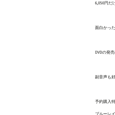
6,050円
面白かった
DVDの発
副音声も
予約購入特
ブルーレ