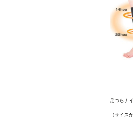
足つらナ
（サイス