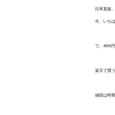
日本直販、
今、いち
で、400
楽天で買
値段は時