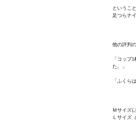
というこ
足つらナ
他の評判
「コップ1
た。」
「ふくら
Ｍサイズ(ふ
Ｌサイズ（