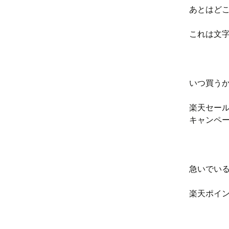
あとはど
これは文
いつ買う
楽天セール
キャンペ
急いでい
楽天ポイ