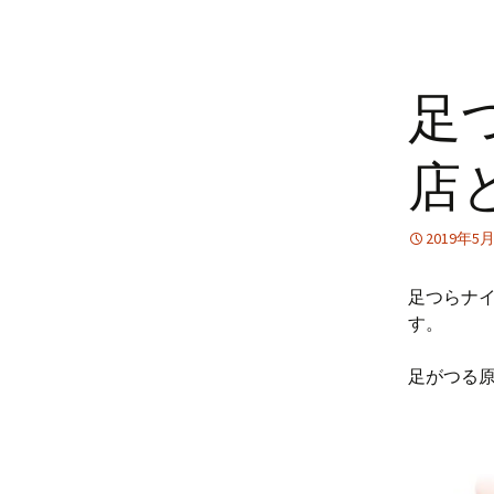
足
店
2019年5
足つらナ
す。
足がつる