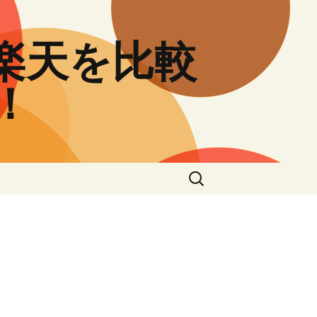
と楽天を比較
！
検
索: