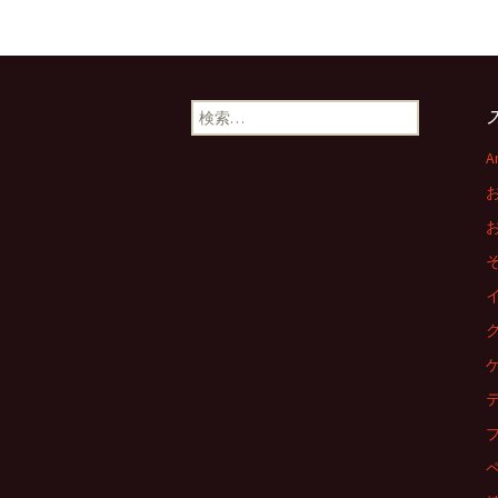
投
稿
検
ナ
索:
A
ビ
ゲ
ー
シ
ョ