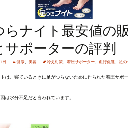
つらナイト最安値の
とサポーターの評判
月1日
健康
、
美容
冷え対策
、
着圧サポーター
、
血行促進
、
足の
イトは、寝ているときに足がつらないために作られた着圧サポ
原因は水分不足だと言われています。