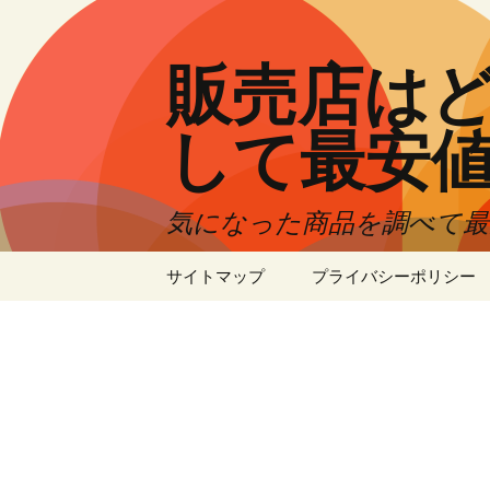
コ
ン
テ
販売店はど
ン
ツ
して最安
へ
ス
キ
気になった商品を調べて
ッ
プ
サイトマップ
プライバシーポリシー