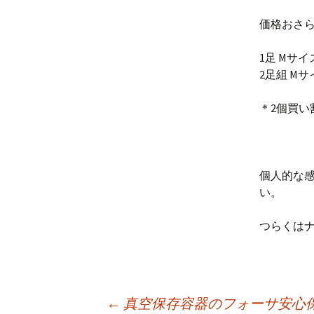
価格おさ
1足 Mサイズ
2足組 Mサイ
＊2個買い
個人的な
い。
つらくは
←
真空保存容器のフォーサ安心保存