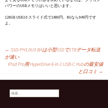
パワーのUSBメモリはいいと思います。
128GB USB3.0 スライド式で2480円。8Gなら949円です
よ。
投
←
SSD-PH1.0U3-BAは小型SSDで1TBデータ転送
が速い
iPad Pro用 HyperDrive 6-in-1 USB-C Hubの最安値
稿
と口コミ
→
ナ
検
ビ
索: