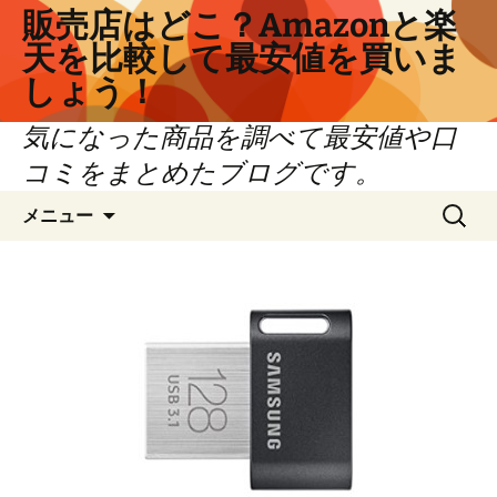
コ
販売店はどこ？Amazonと楽
ン
天を比較して最安値を買いま
テ
しょう！
ン
ツ
気になった商品を調べて最安値や口
へ
コミをまとめたブログです。
ス
キ
検
メニュー
ッ
索:
プ