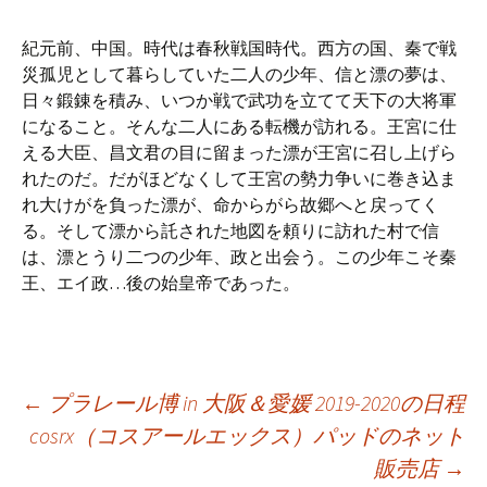
紀元前、中国。時代は春秋戦国時代。西方の国、秦で戦
災孤児として暮らしていた二人の少年、信と漂の夢は、
日々鍛錬を積み、いつか戦で武功を立てて天下の大将軍
になること。そんな二人にある転機が訪れる。王宮に仕
える大臣、昌文君の目に留まった漂が王宮に召し上げら
れたのだ。だがほどなくして王宮の勢力争いに巻き込ま
れ大けがを負った漂が、命からがら故郷へと戻ってく
る。そして漂から託された地図を頼りに訪れた村で信
は、漂とうり二つの少年、政と出会う。この少年こそ秦
王、エイ政…後の始皇帝であった。
投
←
プラレール博 in 大阪＆愛媛 2019-2020の日程
cosrx（コスアールエックス）パッドのネット
販売店
→