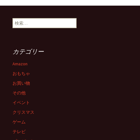
稿
ナ
検
索:
ビ
カテゴリー
ゲ
Amazon
ー
おもちゃ
お買い物
シ
その他
イベント
ョ
クリスマス
ゲーム
ン
テレビ