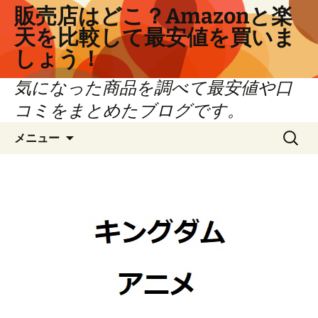
コ
販売店はどこ？Amazonと楽
ン
天を比較して最安値を買いま
テ
しょう！
ン
ツ
気になった商品を調べて最安値や口
へ
コミをまとめたブログです。
ス
キ
検
メニュー
ッ
索:
プ