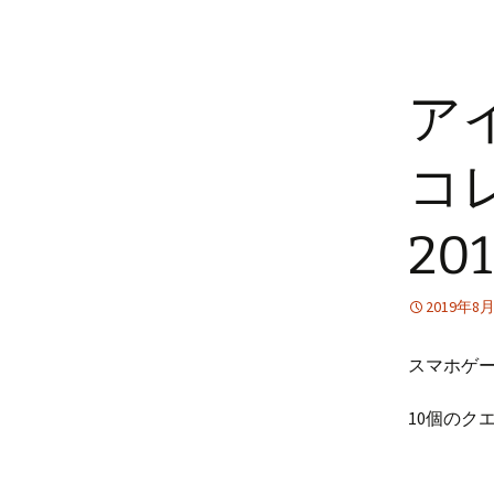
ア
コ
20
2019年8
スマホゲ
10個のク