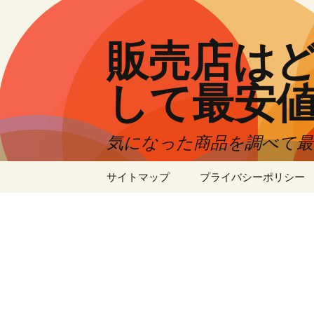
コ
ン
テ
販売店はど
ン
ツ
して最安
へ
ス
キ
気になった商品を調べて
ッ
プ
サイトマップ
プライバシーポリシー