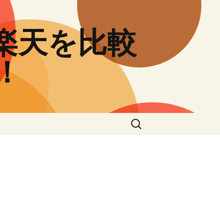
と楽天を比較
！
検
索: