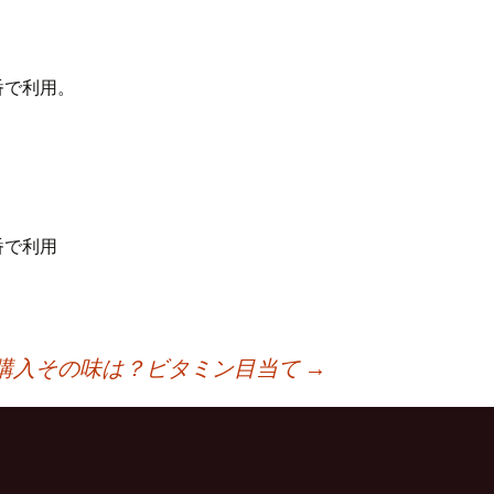
番で利用。
番で利用
購入その味は？ビタミン目当て
→