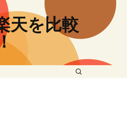
と楽天を比較
！
検
索: