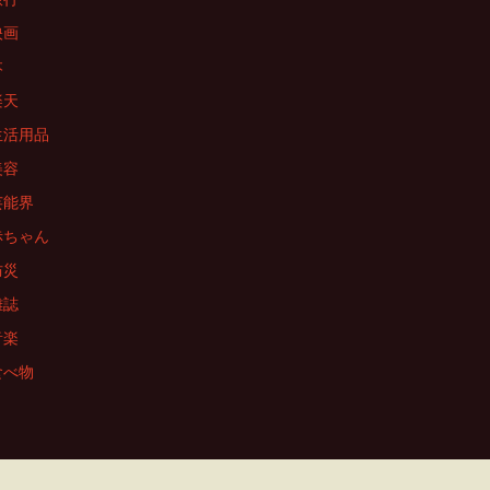
映画
本
楽天
生活用品
美容
芸能界
赤ちゃん
防災
雑誌
音楽
食べ物