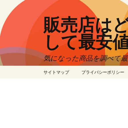
コ
ン
テ
販売店はど
ン
ツ
して最安
へ
ス
キ
気になった商品を調べて
ッ
プ
サイトマップ
プライバシーポリシー