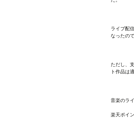
ライブ配
なったの
ただし、
ト作品は
音楽のラ
楽天ポイ