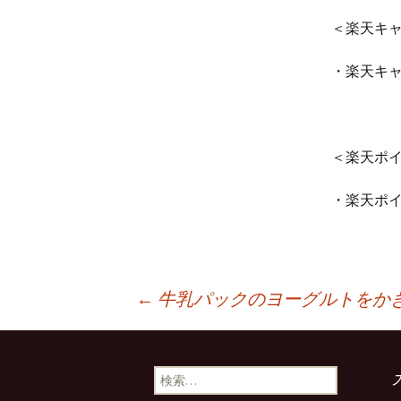
＜楽天キ
・楽天キャ
＜楽天ポ
・楽天ポイ
投
←
牛乳パックのヨーグルトをか
稿
検
索: