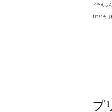
ドラえもん
17980
プ