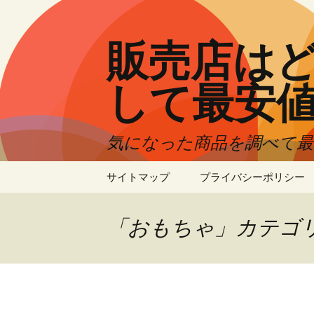
コ
ン
テ
販売店はど
ン
ツ
して最安
へ
ス
キ
気になった商品を調べて
ッ
プ
サイトマップ
プライバシーポリシー
「おもちゃ」カテゴ