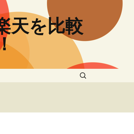
と楽天を比較
！
検
索: