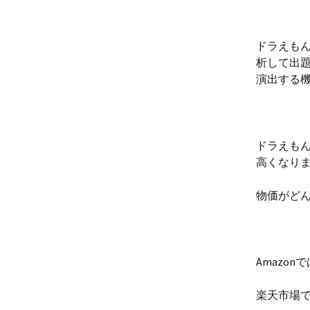
ドラえもん
析して出
演出する
ドラえもん
高くなり
物価がど
Amazo
楽天市場