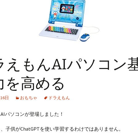
ラえもんAIパソコン
力を高める
月16日
おもちゃ
ドラえもん
AIパソコンが登場しました！
、子供がChatGPTを使い学習するわけではありません。