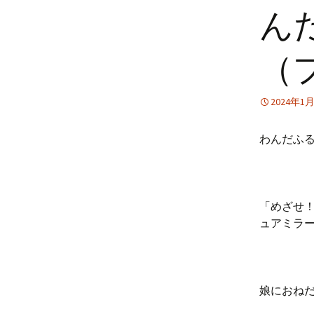
ん
（
2024年1
わんだふ
「めざせ
ュアミラー
娘におね