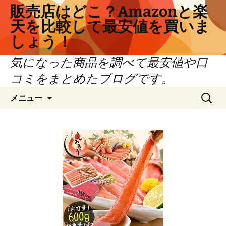
コ
販売店はどこ？Amazonと楽
ン
天を比較して最安値を買いま
テ
しょう！
ン
ツ
気になった商品を調べて最安値や口
へ
コミをまとめたブログです。
ス
キ
検
メニュー
ッ
索:
プ