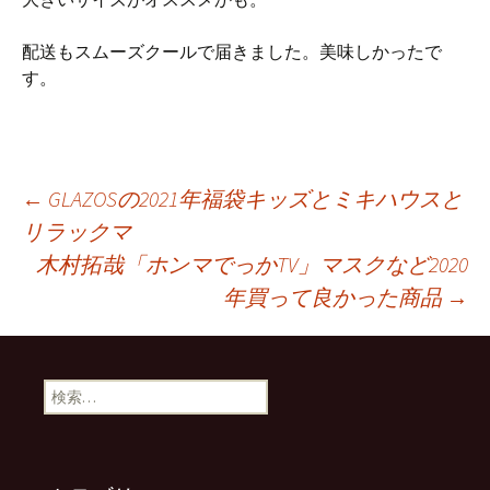
配送もスムーズクールで届きました。美味しかったで
す。
投
←
GLAZOSの2021年福袋キッズとミキハウスと
リラックマ
木村拓哉「ホンマでっかTV」マスクなど2020
稿
年買って良かった商品
→
ナ
検
ビ
索:
ゲ