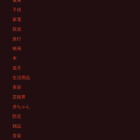
健康
子供
家電
投資
旅行
映画
本
楽天
生活用品
美容
芸能界
赤ちゃん
防災
雑誌
音楽