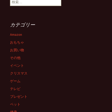
検
ビ
索:
ゲ
カテゴリー
ー
Amazon
おもちゃ
シ
お買い物
その他
ョ
イベント
クリスマス
ン
ゲーム
テレビ
プレゼント
ペット