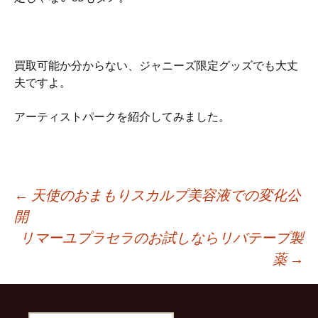
買取可能か分からない、ジャニーズ限定グッズでも大丈
夫ですよ。
アーティストパークを紹介してみました。
投
←
天使のおまもりスカルプ美容液での変化公
開
リマーユプラセラのお試しならリバテープ製
稿
薬
→
ナ