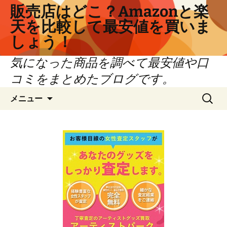
コ
販売店はどこ？Amazonと楽
ン
天を比較して最安値を買いま
テ
しょう！
ン
ツ
気になった商品を調べて最安値や口
へ
コミをまとめたブログです。
ス
キ
検
メニュー
ッ
索:
プ