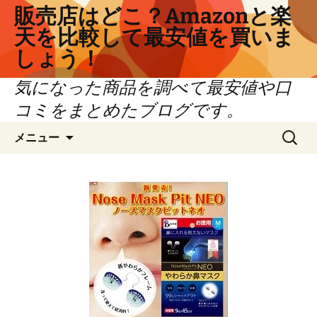
コ
販売店はどこ？Amazonと楽
ン
天を比較して最安値を買いま
テ
しょう！
ン
ツ
気になった商品を調べて最安値や口
へ
コミをまとめたブログです。
ス
キ
検
メニュー
ッ
索:
プ