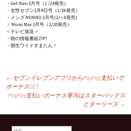
・Get Navi 3月号（1 /24発売）
・女性セブン2月9日号（1/26発売）
・メンズ NONNO 3月号(2ハ 0発売)
・ Mono Max 3月号（2/20発売）
＜テレビ放送＞
・朝の情報番組ZIP!
・朝生ワイドすまたん！
投
←
セブンイレブンアプリからPayPay支払いで
ボーナスGET
PayPay支払いボーナス寄与はスターバックス
稿
とターリーズ
→
ナ
検