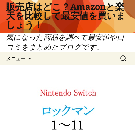
コ
販売店はどこ？Amazonと楽
ン
天を比較して最安値を買いま
テ
しょう！
ン
ツ
気になった商品を調べて最安値や口
へ
コミをまとめたブログです。
ス
キ
検
メニュー
ッ
索:
プ