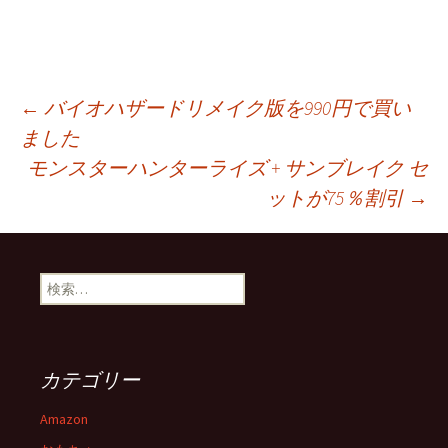
投
←
バイオハザードリメイク版を990円で買い
ました
モンスターハンターライズ + サンブレイク セ
稿
ットが75％割引
→
ナ
検
ビ
索:
ゲ
カテゴリー
ー
Amazon