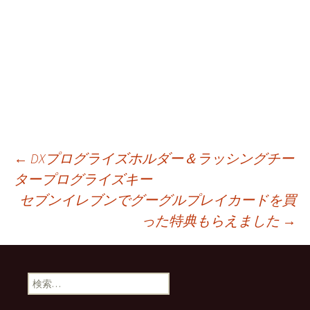
投
←
DXプログライズホルダー＆ラッシングチー
タープログライズキー
セブンイレブンでグーグルプレイカードを買
稿
った特典もらえました
→
ナ
検
ビ
索: