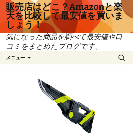
コ
販売店はどこ？Amazonと楽
ン
天を比較して最安値を買いま
テ
しょう！
ン
ツ
気になった商品を調べて最安値や口
へ
コミをまとめたブログです。
ス
キ
検
メニュー
ッ
索:
プ