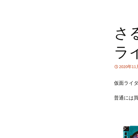
さ
ラ
2020年1
仮面ライ
普通には