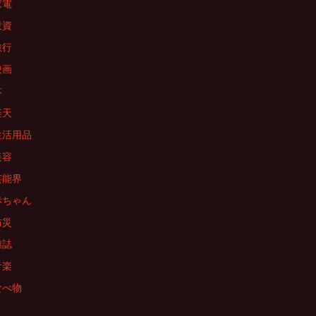
家電
投資
旅行
映画
本
楽天
生活用品
美容
芸能界
赤ちゃん
防災
雑誌
音楽
食べ物