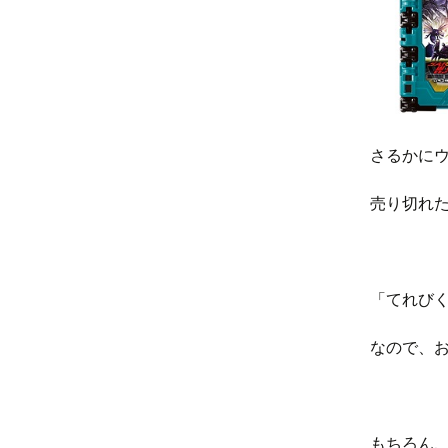
さるかに
売り切れ
「てれび
なので、
もちろん、