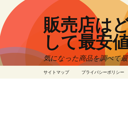
コ
ン
テ
販売店はど
ン
ツ
して最安
へ
ス
キ
気になった商品を調べて
ッ
プ
サイトマップ
プライバシーポリシー