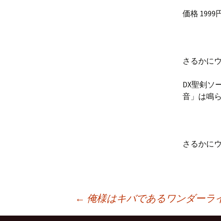
価格 199
さるかに
DX聖剣
音」は鳴
さるかに
投
←
俺様はキバであるワンダーラ