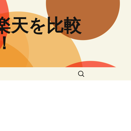
と楽天を比較
！
検
索: