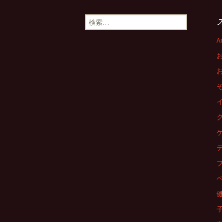
稿
検
索:
ナ
A
ビ
ゲ
ー
シ
ョ