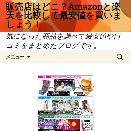
コ
販売店はどこ？Amazonと楽
ン
天を比較して最安値を買いま
テ
しょう！
ン
ツ
気になった商品を調べて最安値や口
へ
コミをまとめたブログです。
ス
キ
検
メニュー
ッ
索:
プ