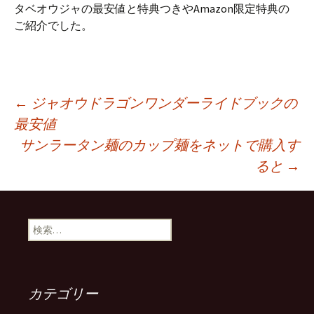
タベオウジャの最安値と特典つきやAmazon限定特典の
ご紹介でした。
投
←
ジャオウドラゴンワンダーライドブックの
最安値
サンラータン麺のカップ麺をネットで購入す
稿
ると
→
ナ
検
ビ
索:
ゲ
カテゴリー